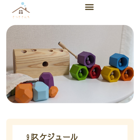
内
容
を
ス
キ
ッ
プ
㋈スケジュール